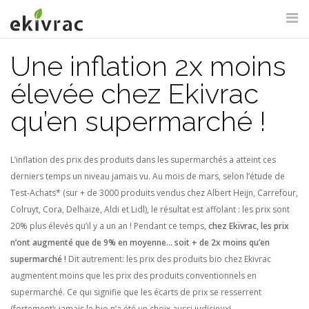
Aller
au
contenu
Une inflation 2x moins
RECHERCHE DU SITE
élevée chez Ekivrac
qu’en supermarché !
L’inflation des prix des produits dans les supermarchés a atteint ces
derniers temps un niveau jamais vu. Au mois de mars, selon l’étude de
Test-Achats* (sur + de 3000 produits vendus chez Albert Heijn, Carrefour,
Colruyt, Cora, Delhaize, Aldi et Lidl), le résultat est affolant : les prix sont
20% plus élevés qu’il y a un an !
Pendant ce temps,
chez Ekivrac, les prix
n’ont augmenté que de 9% en moyenne… soit + de 2x moins qu’en
supermarché !
Dit autrement: les prix des produits bio chez Ekivrac
augmentent moins que les prix des produits conventionnels en
supermarché. Ce qui signifie que les écarts de prix se resserrent
(fortement): jamais le bio n’a été un choix aussi judicieux!