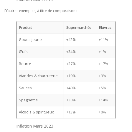
D’autres exemples, à titre de comparaison :
Produit
Supermarchés
Ekivrac
Gouda jeune
+42%
+11%
Œufs
+34%
+1%
Beurre
+27%
+17%
Viandes & charcuterie
+19%
+9%
Sauces
+40%
+5%
Spaghettis
+30%
+14%
Alcools & spiritueux
+13%
+0%
Inflation Mars 2023