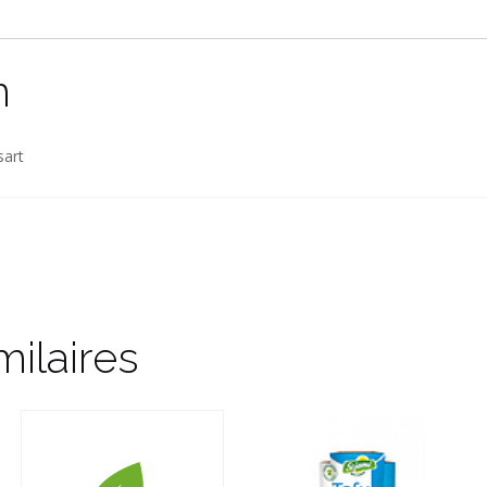
n
sart
milaires