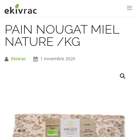
Aller
au
contenu
PAIN NOUGAT MIEL
RECHERCHE DU SITE
NATURE /KG
Ekivrac
1 novembre 2020