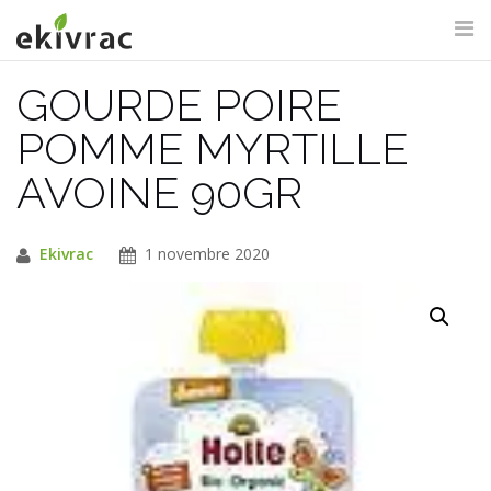
Aller
au
contenu
GOURDE POIRE
RECHERCHE DU SITE
POMME MYRTILLE
AVOINE 90GR
Ekivrac
1 novembre 2020