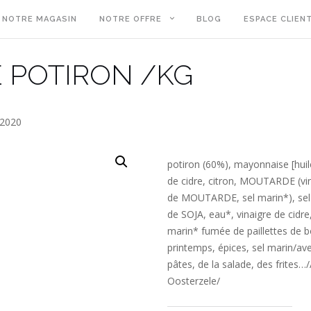
NOTRE MAGASIN
NOTRE OFFRE
BLOG
ESPACE CLIEN
 POTIRON /KG
 2020
potiron (60%), mayonnaise [huil
de cidre, citron, MOUTARDE (vin
de MOUTARDE, sel marin*), sel
de SOJA, eau*, vinaigre de cidre
marin* fumée de paillettes de bo
printemps, épices, sel marin/avec
pâtes, de la salade, des frites…/
Oosterzele/