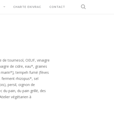
T
CHARTE EKIVRAC
CONTACT
e de tournesol, OEUF, vinaigre
aigre de cidre, eau*, graines
 marin*], tempeh fumé (fèves
, ferment rhizopus*, sel
is), persil, oignon de
 du pain, du pain grillé, des
Atelier végétarien à