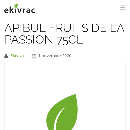
Aller
au
contenu
APIBUL FRUITS DE LA
RECHERCHE DU SITE
PASSION 75CL
Ekivrac
1 novembre 2020