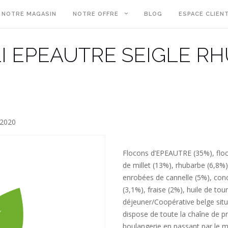
NOTRE MAGASIN
NOTRE OFFRE
BLOG
ESPACE CLIEN
I EPEAUTRE SEIGLE R
 2020
Flocons d’EPEAUTRE (35%), floc
de millet (13%), rhubarbe (6,8%)
enrobées de cannelle (5%), co
(3,1%), fraise (2%), huile de tou
déjeuner/Coopérative belge situ
dispose de toute la chaîne de p
boulangerie en passant par le m