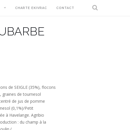
T
CHARTE EKIVRAC
CONTACT
HUBARBE
ons de SEIGLE (35%), flocons
, graines de tournesol
ncentré de jus de pomme
rnesol (0,1%)/Petit
ée à Havelange. Agribio
roduction : du champ à la
oulin./