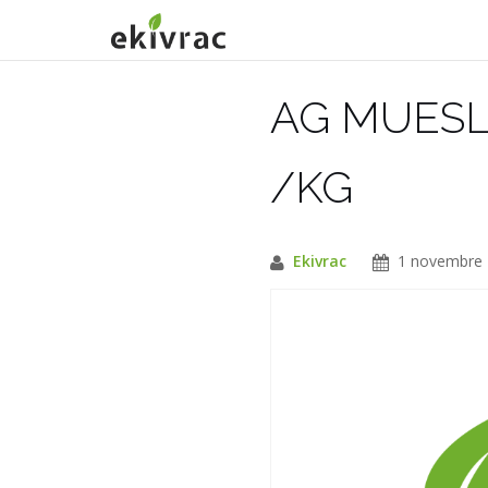
Aller
au
contenu
AG MUESL
/KG
Ekivrac
1 novembre