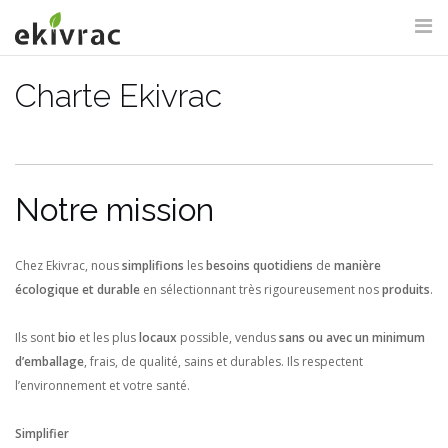
Aller
au
contenu
Charte Ekivrac
RECHERCHE DU SITE
Notre mission
Chez Ekivrac, nous
simplifions
les
besoins quotidiens
de
manière
écologique et durable
en sélectionnant très rigoureusement nos
produits
.
Ils sont
bio
et les plus
locaux
possible, vendus
sans ou avec un minimum
d’emballage
, frais, de qualité, sains et durables. Ils respectent
l’environnement et votre santé.
Simplifier